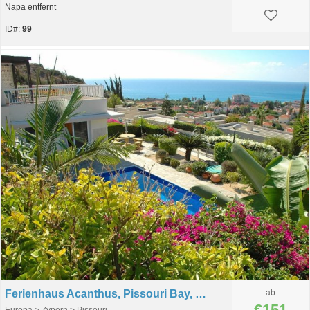
Napa entfernt
ID#:
99
Ferienhaus Acanthus, Pissouri Bay, Zypern
ab
€151