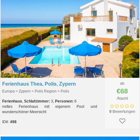
Ferienhaus Thea, Polis, Zypern
ab
€68
Europa > Zypern > Polis Region > Polis
/Nacht
Ferienhaus
,
Schlafzimmer:
3,
Personen:
6
nettes Ferienhaus mit eigenem Pool und
0
Bewertungen
wunderschöner Meersicht
ID#:
498