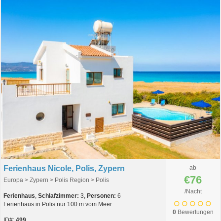
Ferienhaus Nicole, Polis, Zypern
ab
€76
Europa > Zypern > Polis Region > Polis
/Nacht
Ferienhaus
,
Schlafzimmer:
3,
Personen:
6
Ferienhaus in Polis nur 100 m vom Meer
0
Bewertungen
ID#:
499