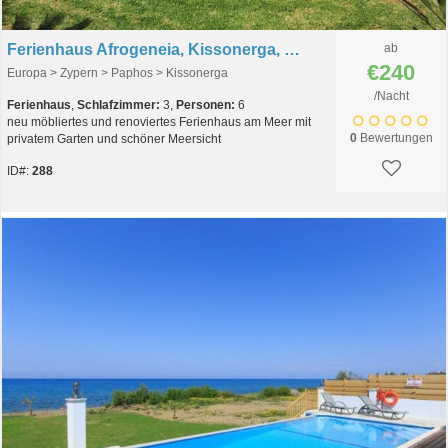
Ferienhaus Afrogeneia, Kissonerga, Paphos, Zypern
ab
€240
Europa > Zypern > Paphos > Kissonerga
/Nacht
Ferienhaus
,
Schlafzimmer:
3,
Personen:
6
neu möbliertes und renoviertes Ferienhaus am Meer mit
0
Bewertungen
privatem Garten und schöner Meersicht
ID#:
288