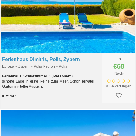
Ferienhaus Dimitris, Polis, Zypern
ab
€68
Europa > Zypern > Polis Region > Polis
/Nacht
Ferienhaus
,
Schlafzimmer:
3,
Personen:
6
schöne Lage in erste Reihe zum Meer. Schön privater
0
Bewertungen
Garten mit toller Aussicht
ID#:
497