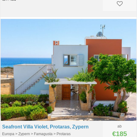
Seafront Villa Violet, Protaras, Zypern
ab
€185
Europa > Zypern > Famagusta > Protaras