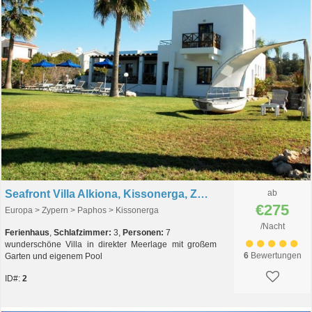
Seafront Villa Alkiona, Kissonerga, Zypern
ab
€275
Europa > Zypern > Paphos > Kissonerga
/Nacht
Ferienhaus
,
Schlafzimmer:
3,
Personen:
7
wunderschöne Villa in direkter Meerlage mit großem
6
Bewertungen
Garten und eigenem Pool
ID#:
2