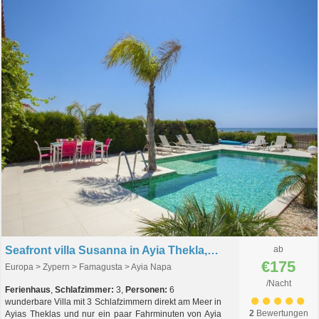
Seafront villa Susanna in Ayia Thekla, Zypern
ab
€175
Europa > Zypern > Famagusta > Ayia Napa
/Nacht
Ferienhaus
,
Schlafzimmer:
3,
Personen:
6
wunderbare Villa mit 3 Schlafzimmern direkt am Meer in
2
Bewertungen
Ayias Theklas und nur ein paar Fahrminuten von Ayia