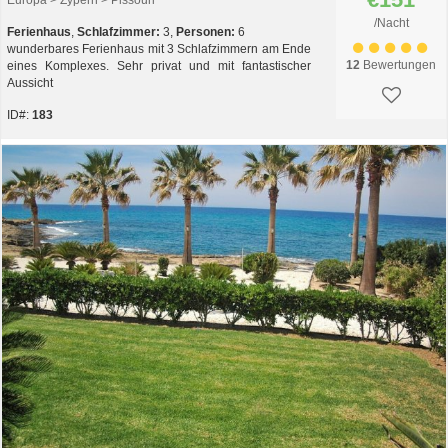
Europa > Zypern > Pissouri
/Nacht
Ferienhaus
,
Schlafzimmer:
3,
Personen:
6
wunderbares Ferienhaus mit 3 Schlafzimmern am Ende
12
Bewertungen
eines Komplexes. Sehr privat und mit fantastischer
Aussicht
ID#:
183