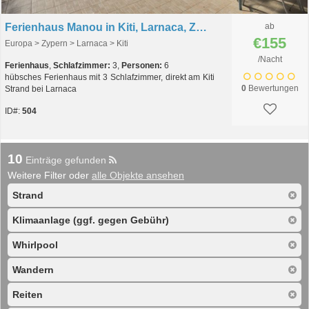
Ferienhaus Manou in Kiti, Larnaca, Zypern
ab
€155
Europa > Zypern > Larnaca > Kiti
/Nacht
Ferienhaus
,
Schlafzimmer:
3,
Personen:
6
hübsches Ferienhaus mit 3 Schlafzimmer, direkt am Kiti
0
Bewertungen
Strand bei Larnaca
ID#:
504
10
Einträge gefunden
Weitere Filter oder
alle Objekte ansehen
Strand
Klimaanlage (ggf. gegen Gebühr)
Whirlpool
Wandern
Reiten