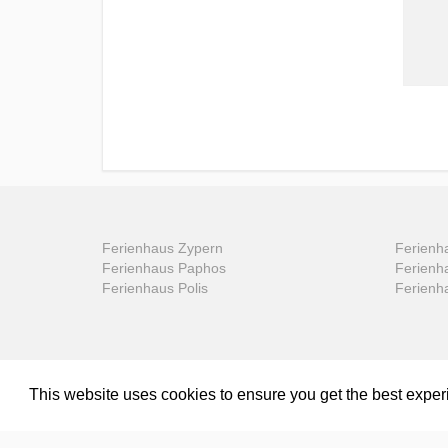
Ferienhaus Zypern
Ferienha
Ferienhaus Paphos
Ferienh
Ferienhaus Polis
Ferienh
This website uses cookies to ensure you get the best expe
© 2006 - 2026 - Prime-Villas.net - All rights reserved - Feri