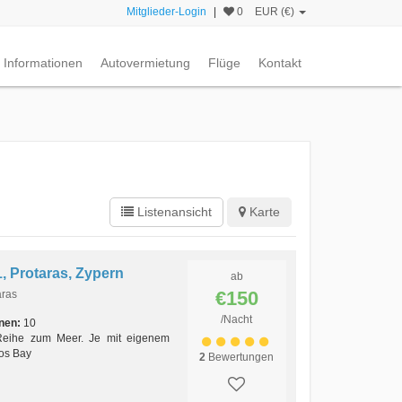
Mitglieder-Login
|
0
EUR (€)
Informationen
Autovermietung
Flüge
Kontakt
Listenansicht
Karte
1, Protaras, Zypern
ab
€150
aras
/Nacht
nen:
10
Reihe zum Meer. Je mit eigenem
os Bay
2
Bewertungen