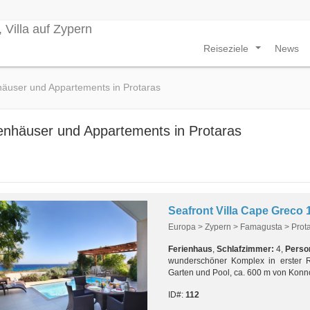
Reiseziele
News
...
häuser und Appartements in Protaras
enhäuser und Appartements in Protaras
Seafront Villa Cape Greco 
Europa > Zypern > Famagusta > Prot
Ferienhaus
,
Schlafzimmer:
4,
Perso
wunderschöner Komplex in erster 
Garten und Pool, ca. 600 m von Konn
ID#:
112