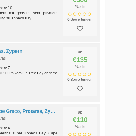
/Nacht
nen:
10
mern mit großem, sehr privatem
nung zu Konnos Bay
0
Bewertungen
as, Zypern
ab
€135
aras
/Nacht
nen:
7
ur 500 m vom Fig Tree Bay entfernt
0
Bewertungen
Ferienhaus Konnos 19, Cape Greco, Protaras, Zypern
ab
€110
aras
/Nacht
nen:
4
erenhaus bei Konnos Bay, Cape