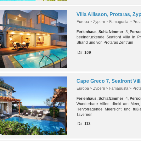
Villa Allisson, Protaras, Zy
Europa > Zypern > Famagusta > Prot
Ferienhaus
,
Schlafzimmer:
3,
Perso
beeindruckende Seafront Villa in 
Strand und von Protaras Zentrum
ID#:
109
Cape Greco 7, Seafront Vil
Europa > Zypern > Famagusta > Prot
Ferienhaus
,
Schlafzimmer:
4,
Perso
Wunderbare Villen direkt am Meer
Hervorragende Meersicht und fußl
Tavernen
ID#:
113