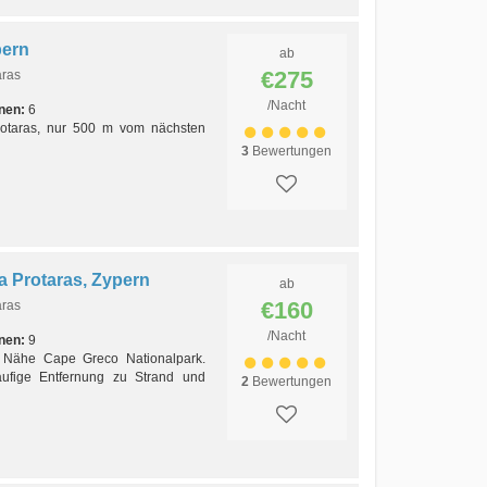
pern
ab
€275
aras
/Nacht
nen:
6
Protaras, nur 500 m vom nächsten
3
Bewertungen
la Protaras, Zypern
ab
€160
aras
/Nacht
nen:
9
, Nähe Cape Greco Nationalpark.
äufige Entfernung zu Strand und
2
Bewertungen