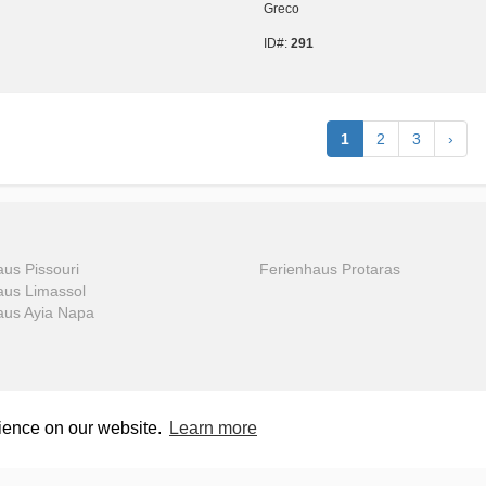
Greco
ID#:
291
1
2
3
›
us Pissouri
Ferienhaus Protaras
aus Limassol
aus Ayia Napa
rience on our website.
Learn more
enhäuser in Zypern, Malta, Kreta und Rhodos