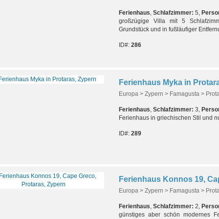
Ferienhaus
,
Schlafzimmer:
5,
Perso
großzügige Villa mit 5 Schlafzim
Grundstück und in fußläufiger Entfer
ID#:
286
Ferienhaus Myka in Protar
Europa > Zypern > Famagusta > Prot
Ferienhaus
,
Schlafzimmer:
3,
Perso
Ferienhaus in griechischen Stil und n
ID#:
289
Europa > Zypern > Famagusta > Prot
Ferienhaus
,
Schlafzimmer:
2,
Perso
günstiges aber schön modernes F