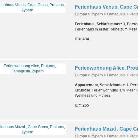
Ferienhaus Venus, Cape Gr
Europa > Zypern > Famagusta > Prot
Ferienhaus
,
Schlafzimmer:
3,
Perso
Ferienhaus in erster Reihe zum Meer m
ID#:
434
Ferienwohnung Alice, Prot
Europa > Zypern > Famagusta > Prot
Appartement
,
Schlafzimmer:
1,
Per
luxuriöse Ferienwohnung am Meer i
Wellness und Fitness
ID#:
265
Ferienhaus Mazal , Cape Gr
Europa > Zypern > Famagusta > Prot