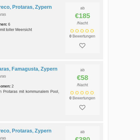
eco, Protaras, Zypern
ab
€185
aras
/Nacht
nen:
6
it toller Meersicht
0
Bewertungen
aras, Famagusta, Zypern
ab
€58
aras
/Nacht
sonen:
2
n Protaras mit kommunalem Pool,
0
Bewertungen
eco, Protaras, Zypern
ab
€380
aras