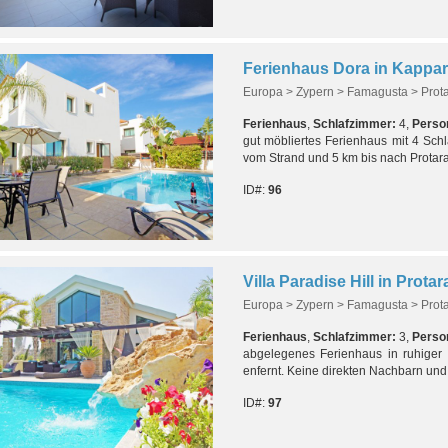
Ferienhaus Dora in Kappari
Europa > Zypern > Famagusta > Prot
Ferienhaus
,
Schlafzimmer:
4,
Perso
gut möbliertes Ferienhaus mit 4 Sch
vom Strand und 5 km bis nach Protar
ID#:
96
Villa Paradise Hill in Prota
Europa > Zypern > Famagusta > Prot
Ferienhaus
,
Schlafzimmer:
3,
Perso
abgelegenes Ferienhaus in ruhiger
enfernt. Keine direkten Nachbarn und
ID#:
97