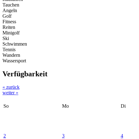
Tauchen
Angeln
Golf
Fitness
Reiten
Minigolf
Ski
Schwimmen
Tennis
Wandern
Wassersport
Verfügbarkeit
« zurück
weiter »
So
Mo
Di
2
3
4