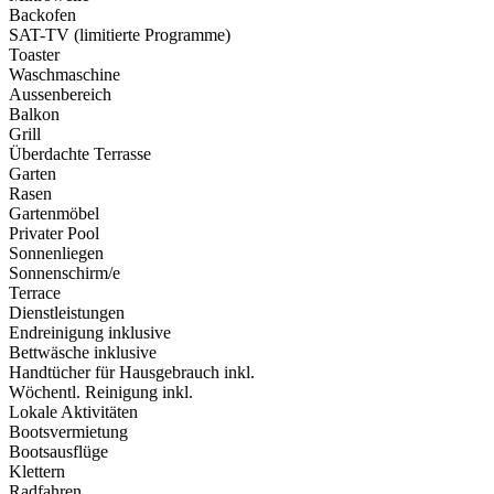
Backofen
SAT-TV (limitierte Programme)
Toaster
Waschmaschine
Aussenbereich
Balkon
Grill
Überdachte Terrasse
Garten
Rasen
Gartenmöbel
Privater Pool
Sonnenliegen
Sonnenschirm/e
Terrace
Dienstleistungen
Endreinigung inklusive
Bettwäsche inklusive
Handtücher für Hausgebrauch inkl.
Wöchentl. Reinigung inkl.
Lokale Aktivitäten
Bootsvermietung
Bootsausflüge
Klettern
Radfahren