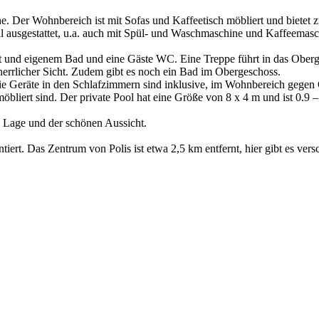
e. Der Wohnbereich ist mit Sofas und Kaffeetisch möbliert und bietet
voll ausgestattet, u.a. auch mit Spül- und Waschmaschine und Kaffeema
 und eigenem Bad und eine Gäste WC. Eine Treppe führt in das Oberges
errlicher Sicht. Zudem gibt es noch ein Bad im Obergeschoss.
ie Geräte in den Schlafzimmern sind inklusive, im Wohnbereich gegen
bliert sind. Der private Pool hat eine Größe von 8 x 4 m und ist 0.9 –
le Lage und der schönen Aussicht.
ntiert. Das Zentrum von Polis ist etwa 2,5 km entfernt, hier gibt es v