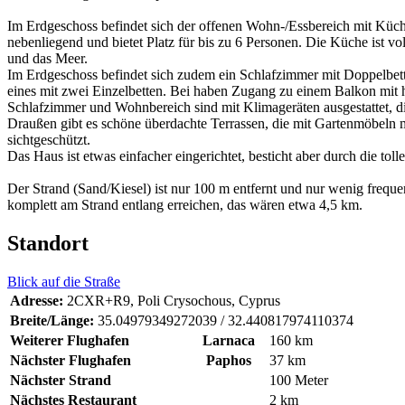
Im Erdgeschoss befindet sich der offenen Wohn-/Essbereich mit Küch
nebenliegend und bietet Platz für bis zu 6 Personen. Die Küche ist 
und das Meer.
Im Erdgeschoss befindet sich zudem ein Schlafzimmer mit Doppelbett
eines mit zwei Einzelbetten. Bei haben Zugang zu einem Balkon mit h
Schlafzimmer und Wohnbereich sind mit Klimageräten ausgestattet, d
Draußen gibt es schöne überdachte Terrassen, die mit Gartenmöbeln mö
sichtgeschützt.
Das Haus ist etwas einfacher eingerichtet, besticht aber durch die tol
Der Strand (Sand/Kiesel) ist nur 100 m entfernt und nur wenig freque
komplett am Strand entlang erreichen, das wären etwa 4,5 km.
Standort
Blick auf die Straße
Adresse:
2CXR+R9, Poli Crysochous, Cyprus
Breite/Länge:
35.04979349272039 / 32.440817974110374
Weiterer Flughafen
Larnaca
160 km
Nächster Flughafen
Paphos
37 km
Nächster Strand
100 Meter
Nächstes Restaurant
2 km