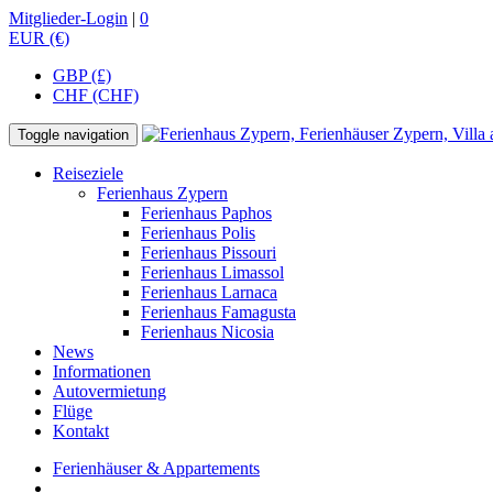
Mitglieder-Login
|
0
EUR (€)
GBP (£)
CHF (CHF)
Toggle navigation
Reiseziele
Ferienhaus Zypern
Ferienhaus Paphos
Ferienhaus Polis
Ferienhaus Pissouri
Ferienhaus Limassol
Ferienhaus Larnaca
Ferienhaus Famagusta
Ferienhaus Nicosia
News
Informationen
Autovermietung
Flüge
Kontakt
Ferienhäuser & Appartements