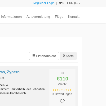
Mitglieder-Login
|
0
EUR (€)
Informationen
Autovermietung
Flüge
Kontakt
Listenansicht
Karte
ras, Zypern
ab
€110
aras
/Nacht
nen:
4
immern, außerhalb des lebhaften
assen im Poolbereich
0
Bewertungen