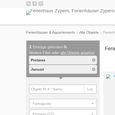
Ferienhäuser & Appartements
Alle Objekte
Ferien
1
Einträge gefunden
Feri
Weitere Filter oder
alle Objekte ansehen
Protaras
Jacuzzi
Los
Famagusta
Protaras (22)