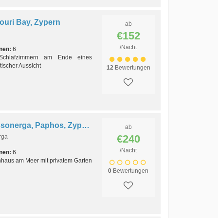
ouri Bay, Zypern
ab
€152
/Nacht
nen:
6
Schlafzimmern am Ende eines
tischer Aussicht
12
Bewertungen
Ferienhaus Afrogeneia, Kissonerga, Paphos, Zypern
ab
€240
rga
/Nacht
nen:
6
enhaus am Meer mit privatem Garten
0
Bewertungen