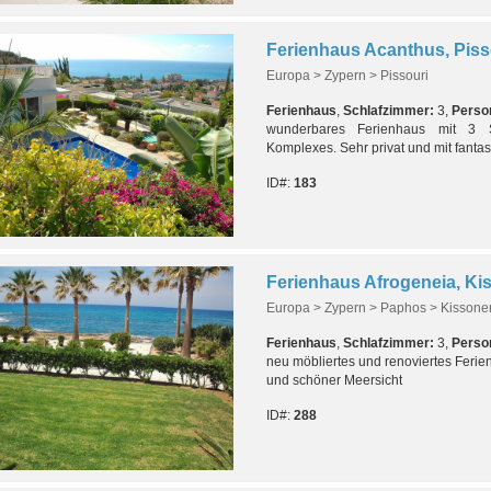
Ferienhaus Acanthus, Piss
Europa > Zypern > Pissouri
Ferienhaus
,
Schlafzimmer:
3,
Perso
wunderbares Ferienhaus mit 3 
Komplexes. Sehr privat und mit fantas
ID#:
183
Europa > Zypern > Paphos > Kissone
Ferienhaus
,
Schlafzimmer:
3,
Perso
neu möbliertes und renoviertes Feri
und schöner Meersicht
ID#:
288