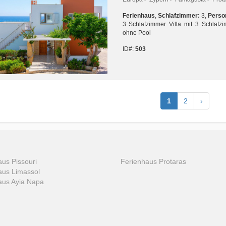
Ferienhaus
,
Schlafzimmer:
3,
Perso
3 Schlafzimmer Villa mit 3 Schlafz
ohne Pool
ID#:
503
1
2
›
us Pissouri
Ferienhaus Protaras
aus Limassol
aus Ayia Napa