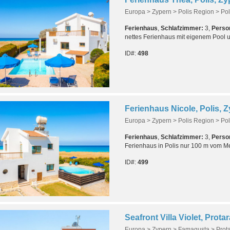
Europa > Zypern > Polis Region > Pol
Ferienhaus
,
Schlafzimmer:
3,
Perso
nettes Ferienhaus mit eigenem Pool
ID#:
498
Ferienhaus Nicole, Polis, 
Europa > Zypern > Polis Region > Pol
Ferienhaus
,
Schlafzimmer:
3,
Perso
Ferienhaus in Polis nur 100 m vom M
ID#:
499
Seafront Villa Violet, Prota
Europa > Zypern > Famagusta > Prot