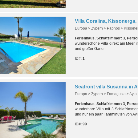
Villa Coralina, Kissonerga,
Europa > Zypern > Paphos > Kissone
Ferienhaus
,
Schlafzimmer:
3,
Perso
wunderschöne Villa direkt am Meer in
und großer Garten
ID#:
1
Seafront villa Susanna in A
Europa > Zypern > Famagusta > Ayia
Ferienhaus
,
Schlafzimmer:
3,
Perso
wunderbare Villa mit 3 Schlafzimmer
und nur ein paar Fahrminuten von Ayi
ID#:
99