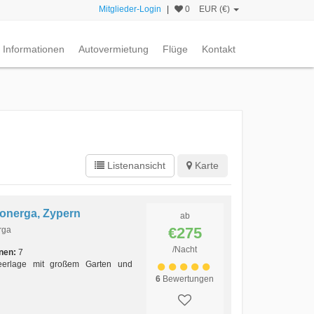
Mitglieder-Login
|
0
EUR (€)
Informationen
Autovermietung
Flüge
Kontakt
Listenansicht
Karte
ssonerga, Zypern
ab
€275
rga
/Nacht
nen:
7
Meerlage mit großem Garten und
6
Bewertungen