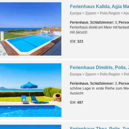
Ferienhaus Kalida, Agia Ma
Europa > Zypern > Polis Region > Ay
Ferienhaus
,
Schlafzimmer:
3,
Perso
Ferienhaus direkt am Meer mit fantas
mit Jacuzzi
ID#:
323
Ferienhaus Dimitris, Polis,
Europa > Zypern > Polis Region > Pol
Ferienhaus
,
Schlafzimmer:
3,
Perso
schöne Lage in erste Reihe zum Meer
Aussicht
ID#:
497
Ferienhaus Thea, Polis, Zy