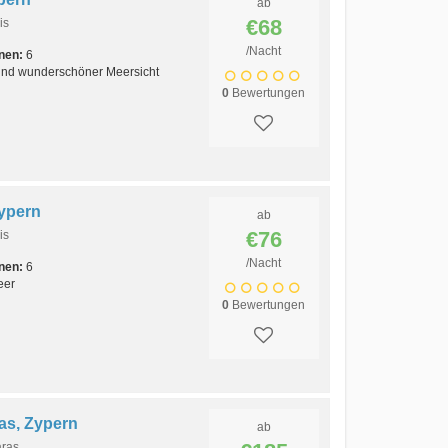
ab
€68
is
/Nacht
nen:
6
 und wunderschöner Meersicht
0
Bewertungen
Zypern
ab
€76
is
/Nacht
nen:
6
eer
0
Bewertungen
ras, Zypern
ab
aras