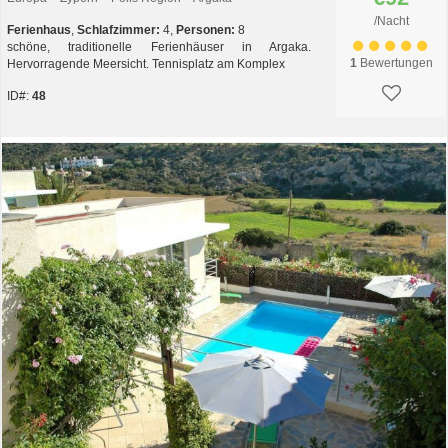
/Nacht
Ferienhaus
,
Schlafzimmer:
4,
Personen:
8
schöne, traditionelle Ferienhäuser in Argaka.
1
Bewertungen
Hervorragende Meersicht. Tennisplatz am Komplex
ID#:
48