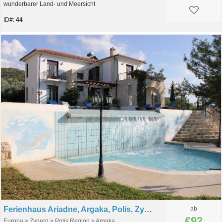
wunderbarer Land- und Meersicht
ID#:
44
Ferienhaus Ariadne, Argaka, Polis, Zypern
ab
€92
Europa > Zypern > Polis Region > Argaka