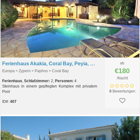
Ferienhaus Akakia, Coral Bay, Peyia, Zypern
ab
€180
Europa > Zypern > Paphos > Coral Bay
/Nacht
Ferienhaus
,
Schlafzimmer:
2,
Personen:
4
Steinhaus in einem gepflegten Komplex mit privatem
0
Bewertungen
Pool
ID#:
407