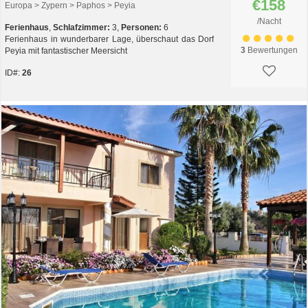
€158
Europa > Zypern > Paphos > Peyia
/Nacht
Ferienhaus
,
Schlafzimmer:
3,
Personen:
6
Ferienhaus in wunderbarer Lage, überschaut das Dorf
3
Bewertungen
Peyia mit fantastischer Meersicht
ID#:
26