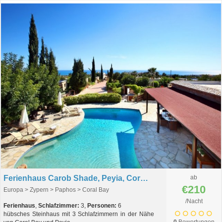
Ferienhaus Carob Shade, Peyia, Coral Bay, Zypern
ab
€210
Europa > Zypern > Paphos > Coral Bay
/Nacht
Ferienhaus
,
Schlafzimmer:
3,
Personen:
6
hübsches Steinhaus mit 3 Schlafzimmern in der Nähe