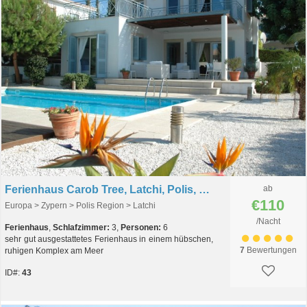
Ferienhaus Carob Tree, Latchi, Polis, Zypern
ab
€110
Europa > Zypern > Polis Region > Latchi
/Nacht
Ferienhaus
,
Schlafzimmer:
3,
Personen:
6
sehr gut ausgestattetes Ferienhaus in einem hübschen,
7
Bewertungen
ruhigen Komplex am Meer
ID#:
43