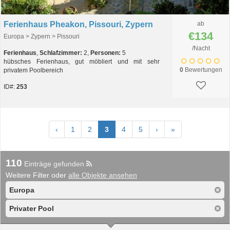
Ferienhaus Pheakon, Pissouri, Zypern
ab
€134
Europa > Zypern > Pissouri
/Nacht
Ferienhaus
,
Schlafzimmer:
2,
Personen:
5
hübsches Ferienhaus, gut möbliert und mit sehr
0
Bewertungen
privatem Poolbereich
ID#:
253
‹
1
2
3
4
5
›
»
110
Einträge gefunden
Weitere Filter oder
alle Objekte ansehen
Europa
Privater Pool