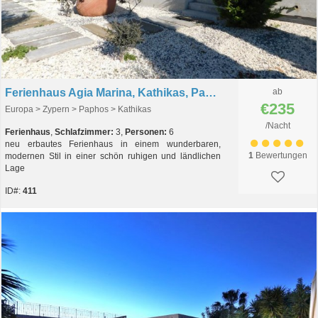
Ferienhaus Agia Marina, Kathikas, Paphos, Zypern
ab
€235
Europa > Zypern > Paphos > Kathikas
/Nacht
Ferienhaus
,
Schlafzimmer:
3,
Personen:
6
neu erbautes Ferienhaus in einem wunderbaren,
1
Bewertungen
modernen Stil in einer schön ruhigen und ländlichen
Lage
ID#:
411