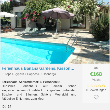
Ferienhaus Banana Gardens, Kissonerga, Paphos, Zypern
ab
€168
Europa > Zypern > Paphos > Kissonerga
/Nacht
Ferienhaus
,
Schlafzimmer:
4,
Personen:
8
Hübsches Ferienhaus auf einem schön
0
Bewertungen
eingewachsenem Grundstück mit großen blühenden
Büschen und Bäumen. Schöne Meersicht und
fußläufige Entfernung zum Meer
ID#:
24