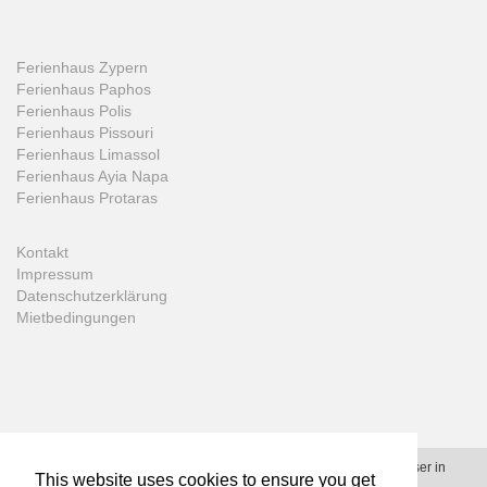
Ferienhaus Zypern
Ferienhaus Paphos
Ferienhaus Polis
Ferienhaus Pissouri
Ferienhaus Limassol
Ferienhaus Ayia Napa
Ferienhaus Protaras
Kontakt
Impressum
Datenschutzerklärung
Mietbedingungen
© 2006 - 2026 - Prime-Villas.net - All rights reserved - Ferienhäuser in
This website uses cookies to ensure you get
Zypern, Malta, Kreta und Rhodos