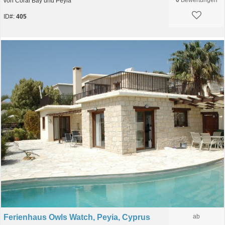
0
Bewertungen
von Coral Bay und Peyia
ID#:
405
Ferienhaus Owls Watch, Peyia, Cyprus
ab