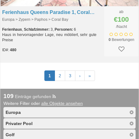
Ferienhaus Queens Paradise 1, Coral Bay, Paphos, Zypern
ab
€100
Europa > Zypern > Paphos > Coral Bay
/Nacht
Ferienhaus
,
Schlafzimmer:
3,
Personen:
6
Haus in hervorragender Lage, neu möbliert, sehr gute
0
Bewertungen
Preise
ID#:
480
1
2
3
›
»
109
Einträge gefunden
Weitere Filter oder
alle Objekte ansehen
Europa
Privater Pool
Golf