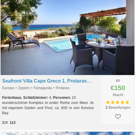
Seafront Villa Cape Greco 1, Protaras, Zypern
ab
€150
Europa > Zypern > Famagusta > Protaras
/Nacht
Ferienhaus
,
Schlafzimmer:
4,
Personen:
10
wunderschöner Komplex in erster Reihe zum Meer. Je
2
Bewertungen
mit eigenem Garten und Pool, ca. 600 m von Konnos
Bay
ID#:
112