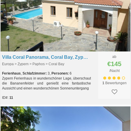
Villa Coral Panorama, Coral Bay, Zypern
ab
€145
Europa > Zypern > Paphos > Coral Bay
/Nacht
Ferienhaus
,
Schlafzimmer:
3,
Personen:
6
Zypern Ferienhaus in wunderschöner Lage, überschaut
1
Bewertungen
die Bananenfelder und genießt eine fantastische
Aussicht und einen wunderschönen Sonnenuntergang
ID#:
11