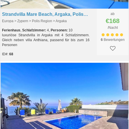
Strandvilla Mare Beach, Argaka, Polis, Zypern
ab
€168
Europa > Zypern > Polis Region > Argaka
/Nacht
Ferienhaus
,
Schlafzimmer:
4,
Personen:
10
luxuriöse Strandvilla in Argaka mit 4 Schlafzimmern.
6
Bewertungen
Gleich neben villa Anthiana, passend für bis zum 16
Personen
ID#:
68