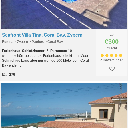
Seafront Villa Tina, Coral Bay, Zypern
ab
€300
Europa > Zypern > Paphos > Coral Bay
/Nacht
Ferienhaus
,
Schlafzimmer:
5,
Personen:
10
wunderschön gelegenes Ferienhaus, direkt am Meer.
2
Bewertungen
Sehr ruhige Lage aber nur wenige 100 Meter vom Coral
Bay entfernt.
ID#:
276