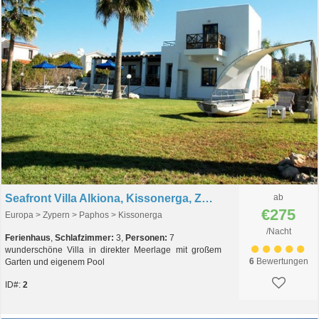
Seafront Villa Alkiona, Kissonerga, Zypern
ab
€275
Europa > Zypern > Paphos > Kissonerga
/Nacht
Ferienhaus
,
Schlafzimmer:
3,
Personen:
7
wunderschöne Villa in direkter Meerlage mit großem
6
Bewertungen
Garten und eigenem Pool
ID#:
2