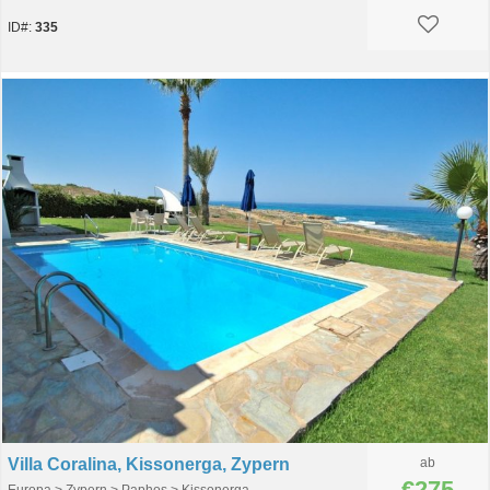
ID#:
335
Villa Coralina, Kissonerga, Zypern
ab
€275