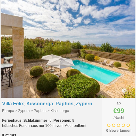
Villa Felix, Kissonerga, Paphos, Zypern
ab
€99
Europa > Zypern > Paphos > Kissonerga
/Nacht
Ferienhaus
,
Schlafzimmer:
5,
Personen:
9
hübsches Ferienhaus nur 100 m vom Meer entfernt
0
Bewertungen
ID#:
493