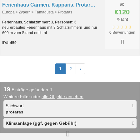
Ferienhaus Carmen, Kapparis, Protaras, Zypern
ab
€120
Europa > Zypern > Famagusta > Protaras
/Nacht
Ferienhaus
,
Schlafzimmer:
3,
Personen:
6
neu erbautes Ferienhaus mit 3 Schlafzimmern und nur
0
Bewertungen
600 m vom Strand entfernt
ID#:
459
1
2
›
19
Einträge gefunden
Weitere Filter oder
alle Objekte ansehen
Stichwort
protaras
Klimaanlage (ggf. gegen Gebühr)