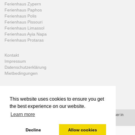
Ferienhaus Zypern
Ferienhaus Paphos
Ferienhaus Polis
Ferienhaus Pissouri
Ferienhaus Limassol
Ferienhaus Ayia Napa
Ferienhaus Protaras
Kontakt
Impressum
Datenschutzerklärung
Mietbedingungen
This website uses cookies to ensure you get
the best experience on our website.
Learn more
© 2006 - 2026 - Prime-Villas.net - All rights reserved - Ferienhäuser in
Zypern, Malta, Kreta und Rhodos
Decline
Allow cookies