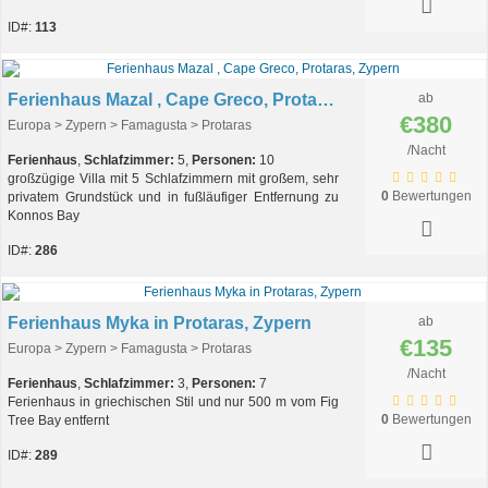
ID#:
113
Ferienhaus Mazal , Cape Greco, Protaras, Zypern
ab
€380
Europa > Zypern > Famagusta > Protaras
/Nacht
Ferienhaus
,
Schlafzimmer:
5,
Personen:
10
großzügige Villa mit 5 Schlafzimmern mit großem, sehr
0
Bewertungen
privatem Grundstück und in fußläufiger Entfernung zu
Konnos Bay
ID#:
286
Ferienhaus Myka in Protaras, Zypern
ab
€135
Europa > Zypern > Famagusta > Protaras
/Nacht
Ferienhaus
,
Schlafzimmer:
3,
Personen:
7
Ferienhaus in griechischen Stil und nur 500 m vom Fig
0
Bewertungen
Tree Bay entfernt
ID#:
289