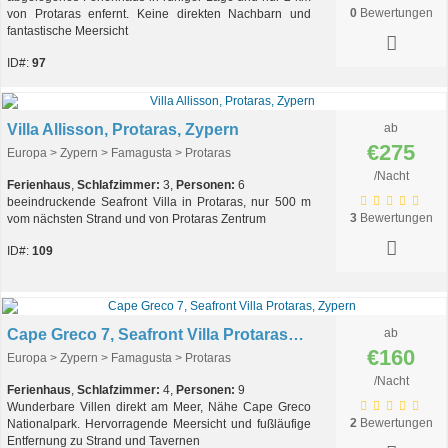
0
Bewertungen
von Protaras enfernt. Keine direkten Nachbarn und
fantastische Meersicht
ID#:
97
Villa Allisson, Protaras, Zypern
ab
€275
Europa > Zypern > Famagusta > Protaras
/Nacht
Ferienhaus
,
Schlafzimmer:
3,
Personen:
6
beeindruckende Seafront Villa in Protaras, nur 500 m
3
Bewertungen
vom nächsten Strand und von Protaras Zentrum
ID#:
109
Cape Greco 7, Seafront Villa Protaras, Zypern
ab
€160
Europa > Zypern > Famagusta > Protaras
/Nacht
Ferienhaus
,
Schlafzimmer:
4,
Personen:
9
Wunderbare Villen direkt am Meer, Nähe Cape Greco
2
Bewertungen
Nationalpark. Hervorragende Meersicht und fußläufige
Entfernung zu Strand und Tavernen