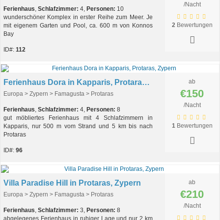
/Nacht
Ferienhaus
,
Schlafzimmer:
4,
Personen:
10
wunderschöner Komplex in erster Reihe zum Meer. Je
2
Bewertungen
mit eigenem Garten und Pool, ca. 600 m von Konnos
Bay
ID#:
112
Ferienhaus Dora in Kapparis, Protaras, Zypern
ab
€150
Europa > Zypern > Famagusta > Protaras
/Nacht
Ferienhaus
,
Schlafzimmer:
4,
Personen:
8
gut möbliertes Ferienhaus mit 4 Schlafzimmern in
1
Bewertungen
Kapparis, nur 500 m vom Strand und 5 km bis nach
Protaras
ID#:
96
Villa Paradise Hill in Protaras, Zypern
ab
€210
Europa > Zypern > Famagusta > Protaras
/Nacht
Ferienhaus
,
Schlafzimmer:
3,
Personen:
8
abgelegenes Ferienhaus in ruhiger Lage und nur 2 km