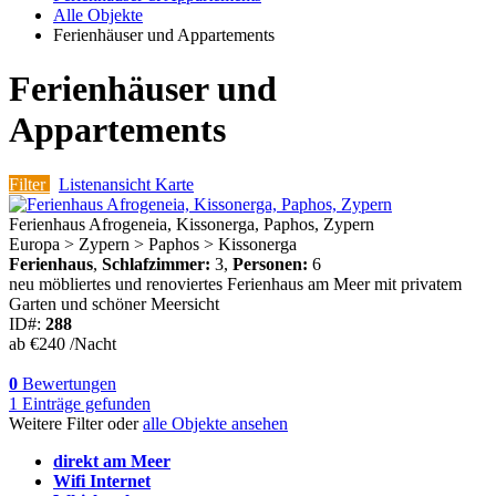
Alle Objekte
Ferienhäuser und Appartements
Ferienhäuser und
Appartements
Filter
Listenansicht
Karte
Ferienhaus Afrogeneia, Kissonerga, Paphos, Zypern
Europa > Zypern > Paphos > Kissonerga
Ferienhaus
,
Schlafzimmer:
3,
Personen:
6
neu möbliertes und renoviertes Ferienhaus am Meer mit privatem
Garten und schöner Meersicht
ID#:
288
ab
€240
/Nacht
0
Bewertungen
1
Einträge gefunden
Weitere Filter oder
alle Objekte ansehen
direkt am Meer
Wifi Internet