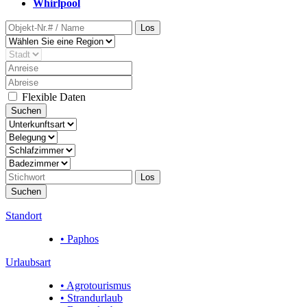
Whirlpool
Los
Flexible Daten
Suchen
Los
Suchen
Standort
• Paphos
Urlaubsart
• Agrotourismus
• Strandurlaub