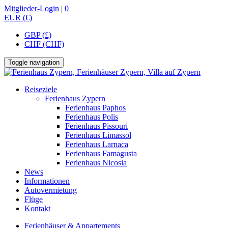
Mitglieder-Login
|
0
EUR (€)
GBP (£)
CHF (CHF)
Toggle navigation
Reiseziele
Ferienhaus Zypern
Ferienhaus Paphos
Ferienhaus Polis
Ferienhaus Pissouri
Ferienhaus Limassol
Ferienhaus Larnaca
Ferienhaus Famagusta
Ferienhaus Nicosia
News
Informationen
Autovermietung
Flüge
Kontakt
Ferienhäuser & Appartements