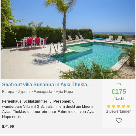
Seafront villa Susanna in Ayia Thekla, Zypern
ab
€175
Europa > Zypern > Famagusta > Ayia Napa
/Nacht
Ferienhaus
,
Schlafzimmer:
3,
Personen:
6
wunderbare Villa mit 3 Schlafzimmern direkt am Meer in
2
Bewertungen
Ayias Theklas und nur ein paar Fahrminuten von Ayia
Napa entfernt
ID#:
99