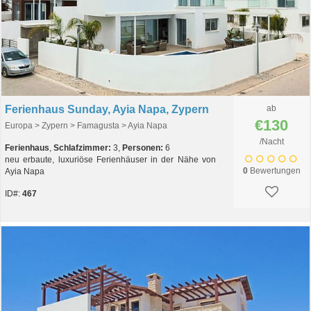
Ferienhaus Sunday, Ayia Napa, Zypern
ab
€130
Europa > Zypern > Famagusta > Ayia Napa
/Nacht
Ferienhaus
,
Schlafzimmer:
3,
Personen:
6
neu erbaute, luxuriöse Ferienhäuser in der Nähe von
0
Bewertungen
Ayia Napa
ID#:
467