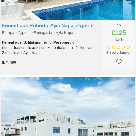
Ferienhaus Roberta, Ayia Napa, Zypern
ab
€125
Europa > Zypern > Famagusta > Ayia Napa
/Nacht
Ferienhaus
,
Schlafzimmer:
3,
Personen:
6
neu erbautes, luxuriöses Ferienhaus nur 1 km vom
0
Bewertungen
Zentrum von Ayia Napa
ID#:
466