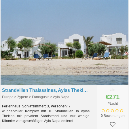
Strandvillen Thalassines, Ayias Theklas, Zypern
ab
€271
Europa > Zypern > Famagusta > Ayia Napa
/Nacht
Ferienhaus
,
Schlafzimmer:
3,
Personen:
7
wundervoller Komplex mit 10 Strandvillen in Ayias
0
Bewertungen
Theklas mit privatem Sandstrand und nur wenige
Kilomter vom geschäftigen Ayia Napa entfernt