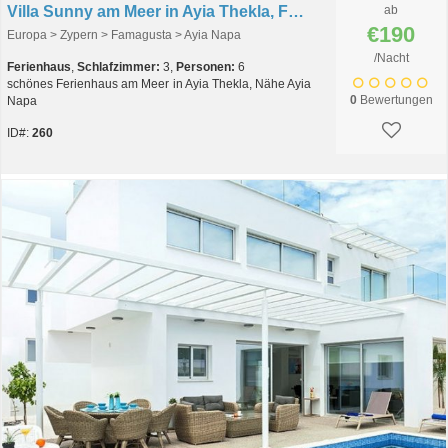
Villa Sunny am Meer in Ayia Thekla, Famagusta, Zypern
ab
€190
Europa > Zypern > Famagusta > Ayia Napa
/Nacht
Ferienhaus
,
Schlafzimmer:
3,
Personen:
6
schönes Ferienhaus am Meer in Ayia Thekla, Nähe Ayia
0
Bewertungen
Napa
ID#:
260