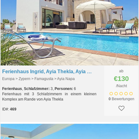
Ferienhaus Ingrid, Ayia Thekla, Ayia Napa, Zypern
ab
€130
Europa > Zypern > Famagusta > Ayia Napa
/Nacht
Ferienhaus
,
Schlafzimmer:
3,
Personen:
6
Ferienhaus mit 3 Schlafzimmern in einem kleinen
0
Bewertungen
Komplex am Rande von Ayia Thekla
ID#:
469