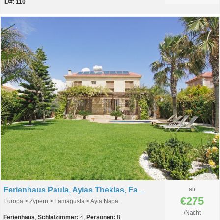
ID#:
110
Ferienhaus Paula, Ayias Theklas, Famagusta, Zypern
ab
€275
Europa > Zypern > Famagusta > Ayia Napa
/Nacht
Ferienhaus
,
Schlafzimmer:
4,
Personen:
8