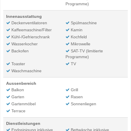
Programme)
Innenausstattung
Deckenventilatoren
Spülmaschine
Kaffeemaschine/Filter
Kamin
Kühl-/Gefrierschrank
Kochfeld
Wasserkocher
Mikrowelle
Backofen
SAT-TV (limitierte
Programme)
Toaster
TV
Waschmaschine
Aussenbereich
Balkon
Grill
Garten
Rasen
Gartenmöbel
Sonnenliegen
Terrace
Dienstleistungen
Endreinigung inklusive
Bettwäsche inklusive