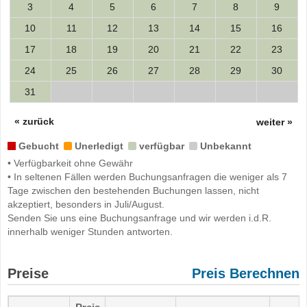
3
4
5
6
7
8
9
10
11
12
13
14
15
16
17
18
19
20
21
22
23
24
25
26
27
28
29
30
31
« zurück
weiter »
Gebucht
Unerledigt
verfügbar
Unbekannt
• Verfügbarkeit ohne Gewähr
• In seltenen Fällen werden Buchungsanfragen die weniger als 7
Tage zwischen den bestehenden Buchungen lassen, nicht
akzeptiert, besonders in Juli/August.
Senden Sie uns eine Buchungsanfrage und wir werden i.d.R.
innerhalb weniger Stunden antworten.
Preise
Preis Berechnen