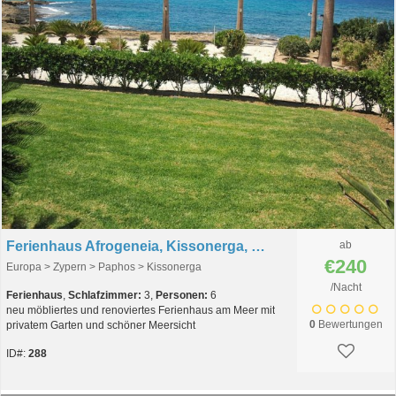
Ferienhaus Afrogeneia, Kissonerga, Paphos, Zypern
ab
€240
Europa > Zypern > Paphos > Kissonerga
/Nacht
Ferienhaus
,
Schlafzimmer:
3,
Personen:
6
neu möbliertes und renoviertes Ferienhaus am Meer mit
0
Bewertungen
privatem Garten und schöner Meersicht
ID#:
288