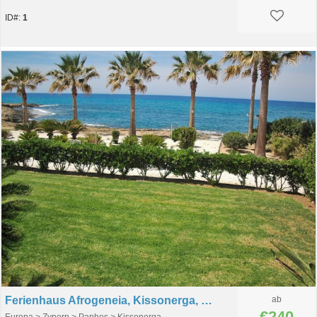
ID#:
1
Ferienhaus Afrogeneia, Kissonerga, Paphos, Zypern
ab
€240