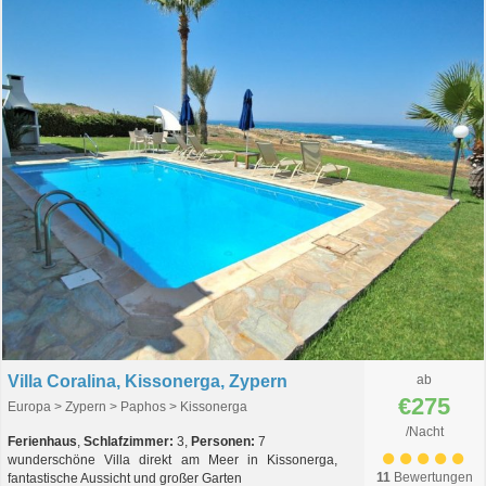
Villa Coralina, Kissonerga, Zypern
ab
€275
Europa > Zypern > Paphos > Kissonerga
/Nacht
Ferienhaus
,
Schlafzimmer:
3,
Personen:
7
wunderschöne Villa direkt am Meer in Kissonerga,
11
Bewertungen
fantastische Aussicht und großer Garten