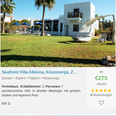
Seafront Villa Alkiona, Kissonerga, Zypern
ab
€275
Europa > Zypern > Paphos > Kissonerga
/Nacht
Ferienhaus
,
Schlafzimmer:
3,
Personen:
7
wunderschöne Villa in direkter Meerlage mit großem
6
Bewertungen
Garten und eigenem Pool
ID#:
2