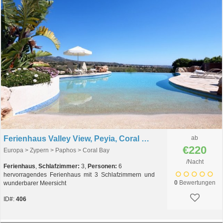
Ferienhaus Valley View, Peyia, Coral Bay, Zypern
ab
€220
Europa > Zypern > Paphos > Coral Bay
/Nacht
Ferienhaus
,
Schlafzimmer:
3,
Personen:
6
hervorragendes Ferienhaus mit 3 Schlafzimmern und
0
Bewertungen
wunderbarer Meersicht
ID#:
406