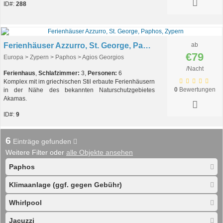
ID#:
288
Ferienhäuser Azzurro, St. George, Paphos, Zypern
ab
€79
Europa > Zypern > Paphos > Agios Georgios
/Nacht
Ferienhaus
,
Schlafzimmer:
3,
Personen:
6
Komplex mit im griechischen Stil erbaute Ferienhäusern
0
Bewertungen
in der Nähe des bekannten Naturschutzgebietes
Akamas.
ID#:
9
6
Einträge gefunden
Weitere Filter oder
alle Objekte ansehen
Paphos
Klimaanlage (ggf. gegen Gebühr)
Whirlpool
Jacuzzi