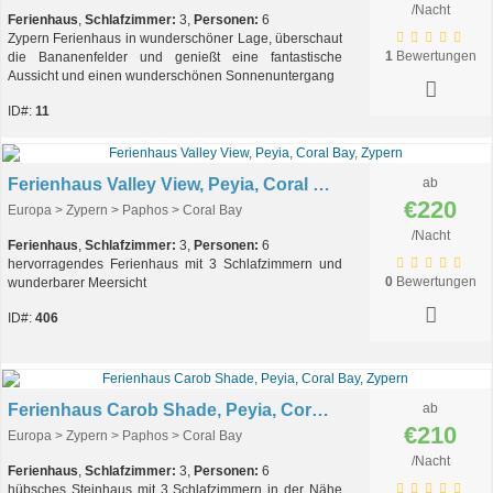
/Nacht
Ferienhaus
,
Schlafzimmer:
3,
Personen:
6
Zypern Ferienhaus in wunderschöner Lage, überschaut
1
Bewertungen
die Bananenfelder und genießt eine fantastische
Aussicht und einen wunderschönen Sonnenuntergang
ID#:
11
Ferienhaus Valley View, Peyia, Coral Bay, Zypern
ab
€220
Europa > Zypern > Paphos > Coral Bay
/Nacht
Ferienhaus
,
Schlafzimmer:
3,
Personen:
6
hervorragendes Ferienhaus mit 3 Schlafzimmern und
0
Bewertungen
wunderbarer Meersicht
ID#:
406
Ferienhaus Carob Shade, Peyia, Coral Bay, Zypern
ab
€210
Europa > Zypern > Paphos > Coral Bay
/Nacht
Ferienhaus
,
Schlafzimmer:
3,
Personen:
6
hübsches Steinhaus mit 3 Schlafzimmern in der Nähe