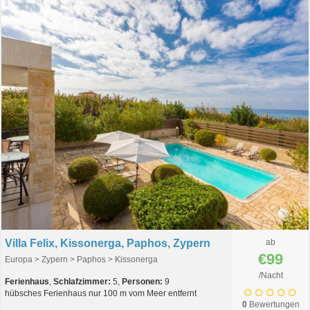
Villa Felix, Kissonerga, Paphos, Zypern
ab
€99
Europa > Zypern > Paphos > Kissonerga
/Nacht
Ferienhaus
,
Schlafzimmer:
5,
Personen:
9
hübsches Ferienhaus nur 100 m vom Meer entfernt
0
Bewertungen