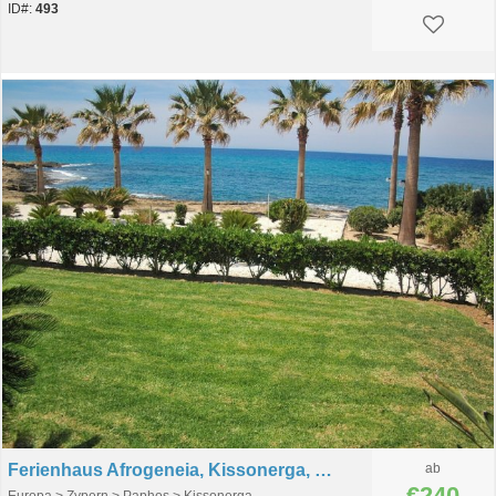
ID#:
493
Ferienhaus Afrogeneia, Kissonerga, Paphos, Zypern
ab
€240