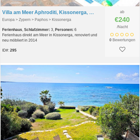
Villa am Meer Aphroditi, Kissonerga, Zypern
ab
€240
Europa > Zypern > Paphos > Kissonerga
/Nacht
Ferienhaus
,
Schlafzimmer:
3,
Personen:
6
Ferienhaus direkt am Meer in Kissonerga, renoviert und
0
Bewertungen
neu möbliert in 2014
ID#:
295