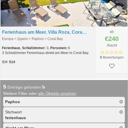
Ferienhaus am Meer, Villa Roza, Coral Bay, Paphos, Cyprus
ab
€240
Europa > Zypern > Paphos > Coral Bay
/Nacht
Ferienhaus
,
Schlafzimmer:
3,
Personen:
6
3 Schlafzimmer Ferienhaus direkt am Meer in Coral Bay
0
Bewertungen
ID#:
514
5
Einträge gefunden
Weitere Filter oder
alle Objekte ansehen
Paphos
Stichwort
ferienhaus
direkt am Meer