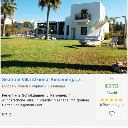
Seafront Villa Alkiona, Kissonerga, Zypern
ab
€275
Europa > Zypern > Paphos > Kissonerga
/Nacht
Ferienhaus
,
Schlafzimmer:
3,
Personen:
7
wunderschöne Villa in direkter Meerlage mit großem
6
Bewertungen
Garten und eigenem Pool
ID#:
2