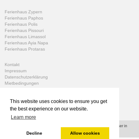
Ferienhaus Zypern
Ferienhaus Paphos
Ferienhaus Polis
Ferienhaus Pissouri
Ferienhaus Limassol
Ferienhaus Ayia Napa
Ferienhaus Protaras
Kontakt
Impressum
Datenschutzerklärung
Mietbedingungen
This website uses cookies to ensure you get
the best experience on our website.
Learn more
© 2006 - 2026 - Prime-Villas.net - All rights reserved - Ferienhäuser in
Zypern, Malta, Kreta und Rhodos
Decline
Allow cookies