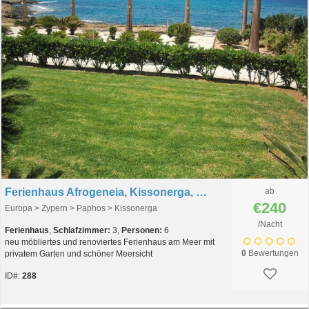
Ferienhaus Afrogeneia, Kissonerga, Paphos, Zypern
ab
€240
Europa > Zypern > Paphos > Kissonerga
/Nacht
Ferienhaus
,
Schlafzimmer:
3,
Personen:
6
neu möbliertes und renoviertes Ferienhaus am Meer mit
0
Bewertungen
privatem Garten und schöner Meersicht
ID#:
288