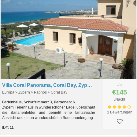
Villa Coral Panorama, Coral Bay, Zypern
ab
€145
Europa > Zypern > Paphos > Coral Bay
/Nacht
Ferienhaus
,
Schlafzimmer:
3,
Personen:
6
Zypern Ferienhaus in wunderschöner Lage, überschaut
1
Bewertungen
die Bananenfelder und genießt eine fantastische
Aussicht und einen wunderschönen Sonnenuntergang
ID#:
11