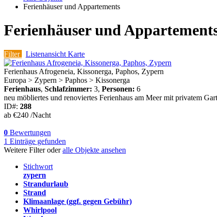
Ferienhäuser und Appartements
Ferienhäuser und Appartement
Filter
Listenansicht
Karte
Ferienhaus Afrogeneia, Kissonerga, Paphos, Zypern
Europa > Zypern > Paphos > Kissonerga
Ferienhaus
,
Schlafzimmer:
3,
Personen:
6
neu möbliertes und renoviertes Ferienhaus am Meer mit privatem Gar
ID#:
288
ab
€240
/Nacht
0
Bewertungen
1
Einträge gefunden
Weitere Filter oder
alle Objekte ansehen
Stichwort
zypern
Strandurlaub
Strand
Klimaanlage (ggf. gegen Gebühr)
Whirlpool