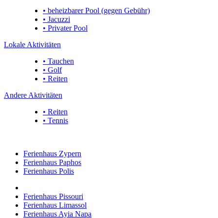
• beheizbarer Pool (gegen Gebühr)
• Jacuzzi
• Privater Pool
Lokale Aktivitäten
• Tauchen
• Golf
• Reiten
Andere Aktivitäten
• Reiten
• Tennis
Ferienhaus Zypern
Ferienhaus Paphos
Ferienhaus Polis
Ferienhaus Pissouri
Ferienhaus Limassol
Ferienhaus Ayia Napa