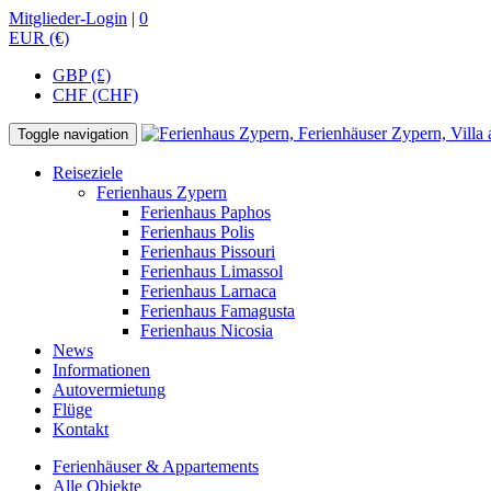
Mitglieder-Login
|
0
EUR (€)
GBP (£)
CHF (CHF)
Toggle navigation
Reiseziele
Ferienhaus Zypern
Ferienhaus Paphos
Ferienhaus Polis
Ferienhaus Pissouri
Ferienhaus Limassol
Ferienhaus Larnaca
Ferienhaus Famagusta
Ferienhaus Nicosia
News
Informationen
Autovermietung
Flüge
Kontakt
Ferienhäuser & Appartements
Alle Objekte