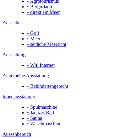
• Agrotourismus
• Bergurlaub
• direkt am Meer
Aussicht
• Golf
• Meer
• seitliche Meersicht
Ausstattung
• Wifi Internet
Allgemeine Ausstattung
• Behindertengerecht
Innenausstattung
• Spülmaschine
• Jacuzzi-Bad
• Sauna
• Waschmaschine
Aussenbereich