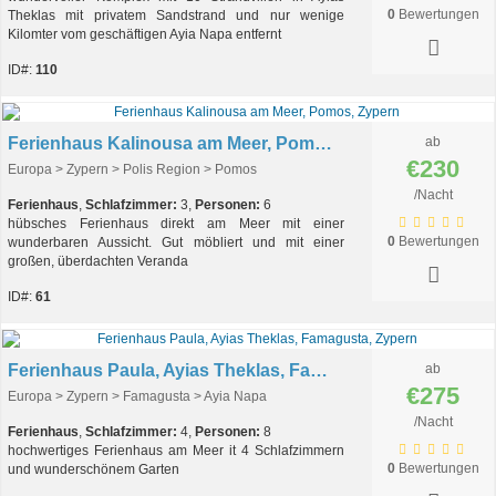
0
Bewertungen
Theklas mit privatem Sandstrand und nur wenige
Kilomter vom geschäftigen Ayia Napa entfernt
ID#:
110
Ferienhaus Kalinousa am Meer, Pomos, Zypern
ab
€230
Europa > Zypern > Polis Region > Pomos
/Nacht
Ferienhaus
,
Schlafzimmer:
3,
Personen:
6
hübsches Ferienhaus direkt am Meer mit einer
0
Bewertungen
wunderbaren Aussicht. Gut möbliert und mit einer
großen, überdachten Veranda
ID#:
61
Ferienhaus Paula, Ayias Theklas, Famagusta, Zypern
ab
€275
Europa > Zypern > Famagusta > Ayia Napa
/Nacht
Ferienhaus
,
Schlafzimmer:
4,
Personen:
8
hochwertiges Ferienhaus am Meer it 4 Schlafzimmern
0
Bewertungen
und wunderschönem Garten