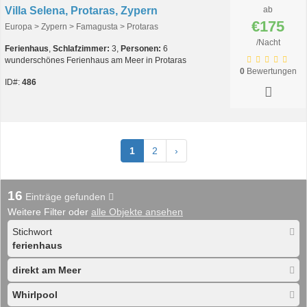
Villa Selena, Protaras, Zypern
ab
€175
Europa > Zypern > Famagusta > Protaras
/Nacht
Ferienhaus
,
Schlafzimmer:
3,
Personen:
6
wunderschönes Ferienhaus am Meer in Protaras
0
Bewertungen
ID#:
486
1
2
›
16
Einträge gefunden
Weitere Filter oder
alle Objekte ansehen
Stichwort
ferienhaus
direkt am Meer
Whirlpool