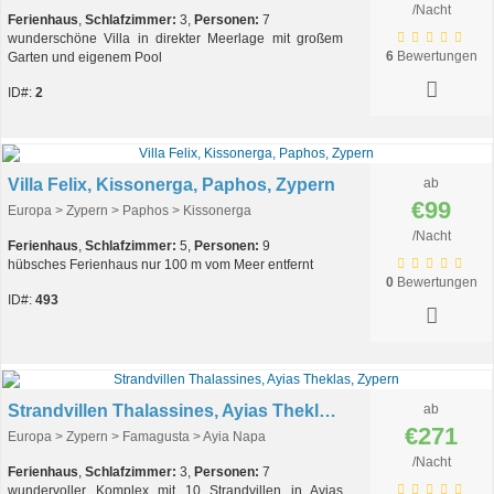
/Nacht
Ferienhaus
,
Schlafzimmer:
3,
Personen:
7
wunderschöne Villa in direkter Meerlage mit großem
6
Bewertungen
Garten und eigenem Pool
ID#:
2
Villa Felix, Kissonerga, Paphos, Zypern
ab
€99
Europa > Zypern > Paphos > Kissonerga
/Nacht
Ferienhaus
,
Schlafzimmer:
5,
Personen:
9
hübsches Ferienhaus nur 100 m vom Meer entfernt
0
Bewertungen
ID#:
493
Strandvillen Thalassines, Ayias Theklas, Zypern
ab
€271
Europa > Zypern > Famagusta > Ayia Napa
/Nacht
Ferienhaus
,
Schlafzimmer:
3,
Personen:
7
wundervoller Komplex mit 10 Strandvillen in Ayias