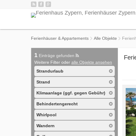
Ferienhäuser & Appartements
Alle Objekte
Ferien
1
Einträge gefunden
Feri
Weitere Filter oder
alle Objekte ansehen
Strandurlaub
Strand
Klimaanlage (ggf. gegen Gebühr)
Behindertengerecht
Whirlpool
Wandern