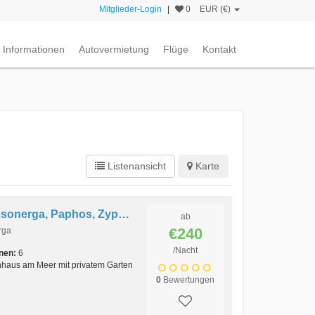
Mitglieder-Login
|
0
EUR (€)
Informationen
Autovermietung
Flüge
Kontakt
Listenansicht
Karte
Ferienhaus Afrogeneia, Kissonerga, Paphos, Zypern
ab
€240
rga
/Nacht
nen:
6
enhaus am Meer mit privatem Garten
0
Bewertungen