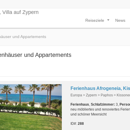
Reiseziele
News
...
häuser und Appartements
enhäuser und Appartements
Europa > Zypern > Paphos > Kissone
Ferienhaus
,
Schlafzimmer:
3,
Perso
neu möbliertes und renoviertes Feri
und schöner Meersicht
ID#:
288