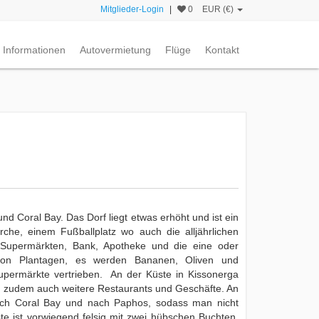
Mitglieder-Login
|
0
EUR (€)
Informationen
Autovermietung
Flüge
Kontakt
nd Coral Bay. Das Dorf liegt etwas erhöht und ist ein
irche, einem Fußballplatz wo auch die alljährlichen
en Supermärkten, Bank, Apotheke und die eine oder
von Plantagen, es werden Bananen, Oliven und
Supermärkte vertrieben. An der Küste in Kissonerga
r, zudem auch weitere Restaurants und Geschäfte. An
ach Coral Bay und nach Paphos, sodass man nicht
te ist vorwiegend felsig mit zwei hübschen Buchten.