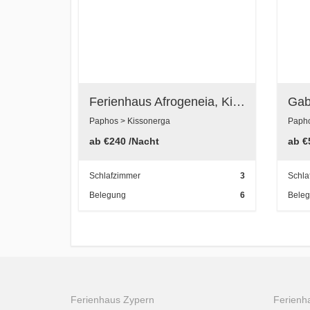
Ferienhaus Afrogeneia, Kissonerga, Paphos, Zypern
Paphos > Kissonerga
Papho
ab
€240
/Nacht
ab
€
Schlafzimmer
3
Schla
Belegung
6
Bele
Ferienhaus Zypern
Ferienha