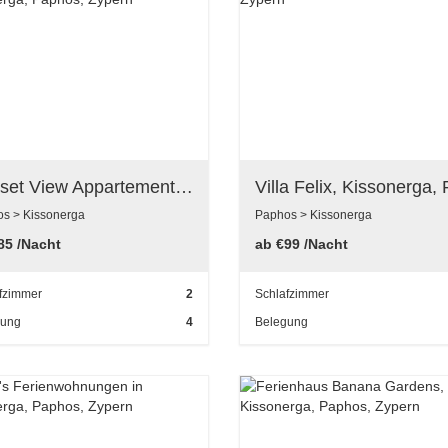
Sunset View Appartement, Kissonerga, Paphos, Zypern
s > Kissonerga
Paphos > Kissonerga
85
/Nacht
ab
€99
/Nacht
fzimmer
2
Schlafzimmer
gung
4
Belegung