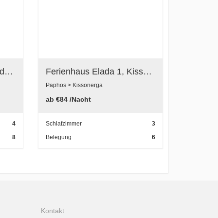
Ferienhaus Banana Gardens, Kissonerga, Paphos, Zypern
Ferienhaus Elada 1, Kissonerga, Paphos, Zypern
Paphos > Kissonerga
ab
€84
/Nacht
4
Schlafzimmer
3
8
Belegung
6
Kontakt