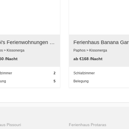
Gabi's Ferienwohnungen in Kissonerga, Paphos, Zypern
s > Kissonerga
Paphos > Kissonerga
50
/Nacht
ab
€168
/Nacht
fzimmer
2
Schlafzimmer
gung
5
Belegung
us Pissouri
Ferienhaus Protaras