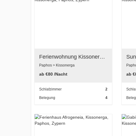
Ferienwohnung Kissonerga Park, Kissonerga, Paphos, Zypern
Paphos > Kissonerga
Papho
ab
€80
/Nacht
ab
€
Schlafzimmer
2
Schla
Belegung
4
Bele