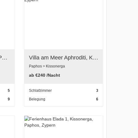
Villa Felix, Kissonerga, Paphos, Zypern
Villa am Meer Aphroditi, Kissonerga, Zypern
Paphos > Kissonerga
ab
€240
/Nacht
5
Schlafzimmer
3
9
Belegung
6