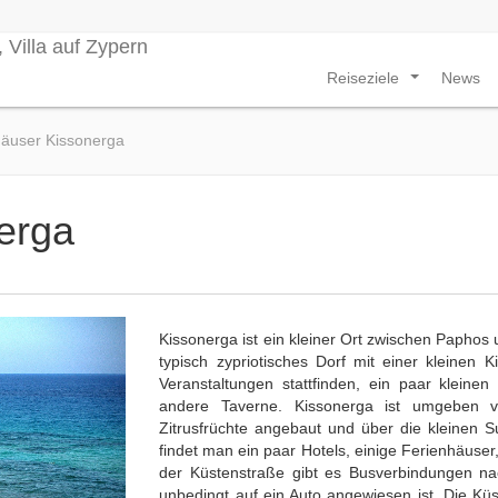
Reiseziele
News
...
häuser Kissonerga
erga
Kissonerga ist ein kleiner Ort zwischen Paphos u
typisch zypriotisches Dorf mit einer kleinen K
Veranstaltungen stattfinden, ein paar klein
andere Taverne. Kissonerga ist umgeben 
Zitrusfrüchte angebaut und über die kleinen 
findet man ein paar Hotels, einige Ferienhäuse
der Küstenstraße gibt es Busverbindungen n
unbedingt auf ein Auto angewiesen ist. Die Küs